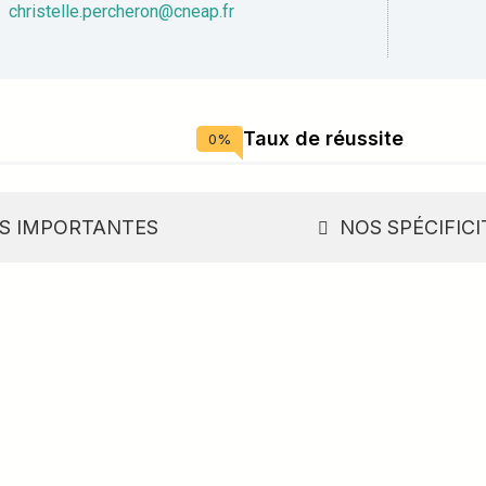
christelle.percheron@cneap.fr
Taux de réussite
0
%
S IMPORTANTES
NOS SPÉCIFICI
-Joseph de Cluny : écoute,
lisé pour la réussite de vot