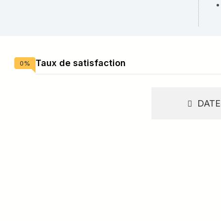
Taux de satisfaction
0
%
DATE
Bienvenue à l'UFA Saint
individua