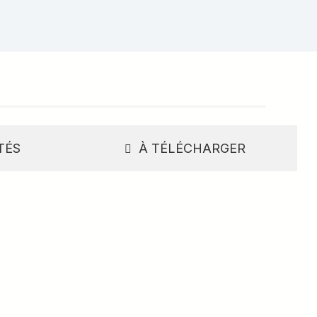
TÉS
À TÉLÉCHARGER
 accompagnement et suivi
re projet.