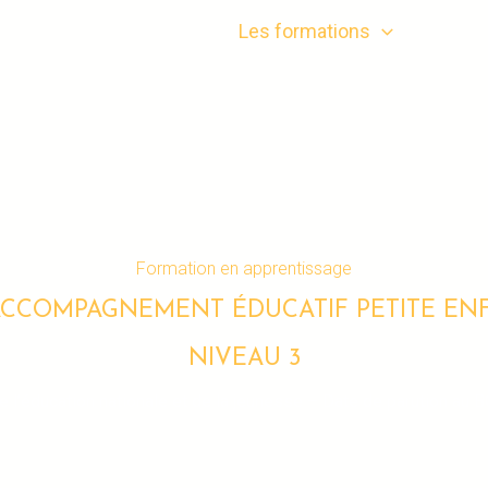
Accueil
Le lycée
Les formations
Les pr
CAP AEPE
Formation en apprentissage
ACCOMPAGNEMENT ÉDUCATIF PETITE EN
NIVEAU 3
e l’éducation nationale et de la jeunesse – Date de parution a